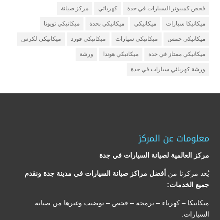
فحص كمبيوتر السيارات في جدة
كهربائي
مركز صيانة
ميكانيكا سيارات
ميكانيكي
ميكانيكي بجدة
ميكانيكي تويوتا
ميكانيكي جمس
ميكانيكي سيارات
ميكانيكي فورد
ميكانيكي لكزس
ميكانيكي ممتاز في جدة
ميكانيكي هوندا
ورشة
ورشة كهربائي سيارات في جدة
معلومات عن المركز
مركز العالمية لصيانة السيارات في جدة
يُعد مركزنا من
أفضل مراكز صيانة السيارات في مدينة جدة ونقدم
جميع الخدمات:
ميكانيكا – كهرباء – برمجة – فحص – توضيب وغيرها من صيانة
السيارات.