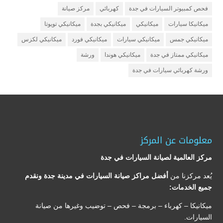
فحص كمبيوتر السيارات في جدة
كهربائي
مركز صيانة
ميكانيكا سيارات
ميكانيكي
ميكانيكي بجدة
ميكانيكي تويوتا
ميكانيكي جمس
ميكانيكي سيارات
ميكانيكي فورد
ميكانيكي لكزس
ميكانيكي ممتاز في جدة
ميكانيكي هوندا
ورشة
ورشة كهربائي سيارات في جدة
معلومات عن المركز
مركز العالمية لصيانة السيارات في جدة
يُعد مركزنا من
أفضل مراكز صيانة السيارات في مدينة جدة ونقدم
جميع الخدمات:
ميكانيكا – كهرباء – برمجة – فحص – توضيب وغيرها من صيانة
السيارات.