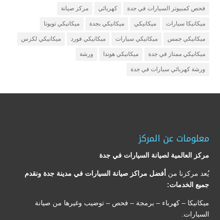
فحص كمبيوتر السيارات في جدة
كهربائي
مركز صيانة
ميكانيكا سيارات
ميكانيكي
ميكانيكي بجدة
ميكانيكي تويوتا
ميكانيكي جمس
ميكانيكي سيارات
ميكانيكي فورد
ميكانيكي لكزس
ميكانيكي ممتاز في جدة
ميكانيكي هوندا
ورشة
ورشة كهربائي سيارات في جدة
معلومات عن المركز
مركز العالمية لصيانة السيارات في جدة
يُعد مركزنا من
أفضل مراكز صيانة السيارات في مدينة جدة ونقدم
جميع الخدمات:
ميكانيكا – كهرباء – برمجة – فحص – توضيب وغيرها من صيانة
السيارات.