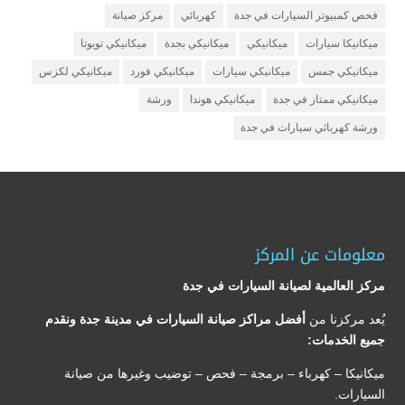
فحص كمبيوتر السيارات في جدة
كهربائي
مركز صيانة
ميكانيكا سيارات
ميكانيكي
ميكانيكي بجدة
ميكانيكي تويوتا
ميكانيكي جمس
ميكانيكي سيارات
ميكانيكي فورد
ميكانيكي لكزس
ميكانيكي ممتاز في جدة
ميكانيكي هوندا
ورشة
ورشة كهربائي سيارات في جدة
معلومات عن المركز
مركز العالمية لصيانة السيارات في جدة
يُعد مركزنا من
أفضل مراكز صيانة السيارات في مدينة جدة ونقدم
جميع الخدمات:
ميكانيكا – كهرباء – برمجة – فحص – توضيب وغيرها من صيانة
السيارات.