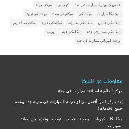
فحص كمبيوتر السيارات في جدة
كهربائي
مركز صيانة
ميكانيكا سيارات
ميكانيكي
ميكانيكي بجدة
ميكانيكي تويوتا
ميكانيكي جمس
ميكانيكي سيارات
ميكانيكي فورد
ميكانيكي لكزس
ميكانيكي ممتاز في جدة
ميكانيكي هوندا
ورشة
ورشة كهربائي سيارات في جدة
معلومات عن المركز
مركز العالمية لصيانة السيارات في جدة
يُعد مركزنا من
أفضل مراكز صيانة السيارات في مدينة جدة ونقدم
جميع الخدمات:
ميكانيكا – كهرباء – برمجة – فحص – توضيب وغيرها من صيانة
السيارات.