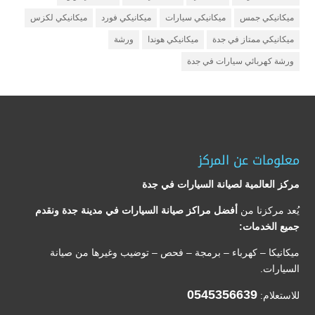
ميكانيكي جمس
ميكانيكي سيارات
ميكانيكي فورد
ميكانيكي لكزس
ميكانيكي ممتاز في جدة
ميكانيكي هوندا
ورشة
ورشة كهربائي سيارات في جدة
معلومات عن المركز
مركز العالمية لصيانة السيارات في جدة
يُعد مركزنا من
أفضل مراكز صيانة السيارات في مدينة جدة ونقدم
جميع الخدمات:
ميكانيكا – كهرباء – برمجة – فحص – توضيب وغيرها من صيانة
السيارات.
0545356639
للاستعلام: