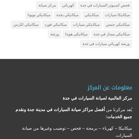
فحص كمبيوتر السيارات في جدة
كهربائي
مركز صيانة
ميكانيكا سيارات
ميكانيكي
ميكانيكي بجدة
ميكانيكي تويوتا
ميكانيكي جمس
ميكانيكي سيارات
ميكانيكي فورد
ميكانيكي لكزس
ميكانيكي ممتاز في جدة
ميكانيكي هوندا
ورشة
ورشة كهربائي سيارات في جدة
معلومات عن المركز
مركز العالمية لصيانة السيارات في جدة
يُعد مركزنا من
أفضل مراكز صيانة السيارات في مدينة جدة ونقدم
جميع الخدمات:
ميكانيكا – كهرباء – برمجة – فحص – توضيب وغيرها من صيانة
السيارات.