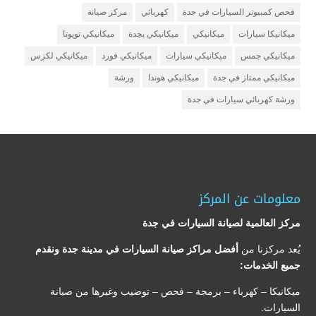
فحص كمبيوتر السيارات في جدة
كهربائي
مركز صيانة
ميكانيكا سيارات
ميكانيكي
ميكانيكي بجدة
ميكانيكي تويوتا
ميكانيكي جمس
ميكانيكي سيارات
ميكانيكي فورد
ميكانيكي لكزس
ميكانيكي ممتاز في جدة
ميكانيكي هوندا
ورشة
ورشة كهربائي سيارات في جدة
معلومات عن المركز
مركز العالمية لصيانة السيارات في جدة
يُعد مركزنا من
أفضل مراكز صيانة السيارات في مدينة جدة ونقدم
جميع الخدمات:
ميكانيكا – كهرباء – برمجة – فحص – توضيب وغيرها من صيانة
السيارات.