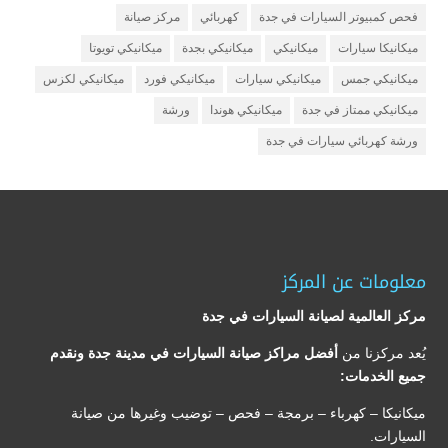
فحص كمبيوتر السيارات في جدة
كهربائي
مركز صيانة
ميكانيكا سيارات
ميكانيكي
ميكانيكي بجدة
ميكانيكي تويوتا
ميكانيكي جمس
ميكانيكي سيارات
ميكانيكي فورد
ميكانيكي لكزس
ميكانيكي ممتاز في جدة
ميكانيكي هوندا
ورشة
ورشة كهربائي سيارات في جدة
معلومات عن المركز
مركز العالمية لصيانة السيارات في جدة
يُعد مركزنا من
أفضل مراكز صيانة السيارات في مدينة جدة ونقدم
جميع الخدمات:
ميكانيكا – كهرباء – برمجة – فحص – توضيب وغيرها من صيانة
السيارات.