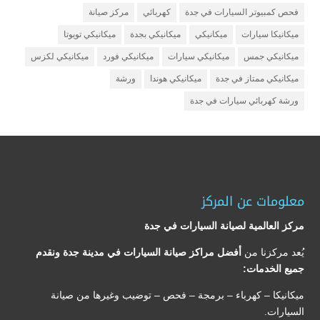
فحص كمبيوتر السيارات في جدة
كهربائي
مركز صيانة
ميكانيكا سيارات
ميكانيكي
ميكانيكي بجدة
ميكانيكي تويوتا
ميكانيكي جمس
ميكانيكي سيارات
ميكانيكي فورد
ميكانيكي لكزس
ميكانيكي ممتاز في جدة
ميكانيكي هوندا
ورشة
ورشة كهربائي سيارات في جدة
معلومات عن المركز
مركز العالمية لصيانة السيارات في جدة
يُعد مركزنا من
أفضل مراكز صيانة السيارات في مدينة جدة ونقدم
جميع الخدمات:
ميكانيكا – كهرباء – برمجة – فحص – توضيب وغيرها من صيانة
السيارات.