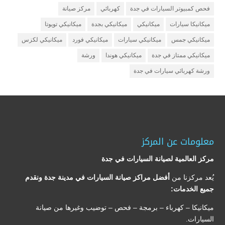
فحص كمبيوتر السيارات في جدة
كهربائي
مركز صيانة
ميكانيكا سيارات
ميكانيكي
ميكانيكي بجدة
ميكانيكي تويوتا
ميكانيكي جمس
ميكانيكي سيارات
ميكانيكي فورد
ميكانيكي لكزس
ميكانيكي ممتاز في جدة
ميكانيكي هوندا
ورشة
ورشة كهربائي سيارات في جدة
معلومات عن المركز
مركز العالمية لصيانة السيارات في جدة
يُعد مركزنا من
أفضل مراكز صيانة السيارات في مدينة جدة ونقدم
جميع الخدمات:
ميكانيكا – كهرباء – برمجة – فحص – توضيب وغيرها من صيانة
السيارات.