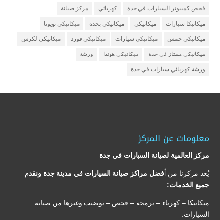
فحص كمبيوتر السيارات في جدة
كهربائي
مركز صيانة
ميكانيكا سيارات
ميكانيكي
ميكانيكي بجدة
ميكانيكي تويوتا
ميكانيكي جمس
ميكانيكي سيارات
ميكانيكي فورد
ميكانيكي لكزس
ميكانيكي ممتاز في جدة
ميكانيكي هوندا
ورشة
ورشة كهربائي سيارات في جدة
معلومات عن المركز
مركز العالمية لصيانة السيارات في جدة
يُعد مركزنا من
أفضل مراكز صيانة السيارات في مدينة جدة ونقدم
جميع الخدمات:
ميكانيكا – كهرباء – برمجة – فحص – توضيب وغيرها من صيانة
السيارات.