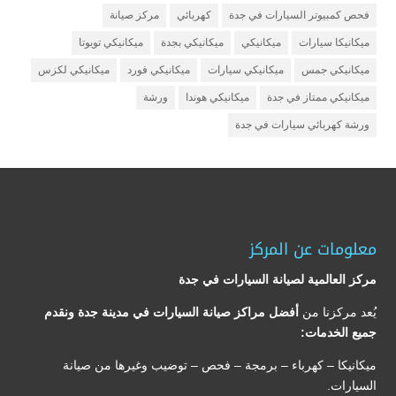
فحص كمبيوتر السيارات في جدة
كهربائي
مركز صيانة
ميكانيكا سيارات
ميكانيكي
ميكانيكي بجدة
ميكانيكي تويوتا
ميكانيكي جمس
ميكانيكي سيارات
ميكانيكي فورد
ميكانيكي لكزس
ميكانيكي ممتاز في جدة
ميكانيكي هوندا
ورشة
ورشة كهربائي سيارات في جدة
معلومات عن المركز
مركز العالمية لصيانة السيارات في جدة
يُعد مركزنا من
أفضل مراكز صيانة السيارات في مدينة جدة ونقدم
جميع الخدمات:
ميكانيكا – كهرباء – برمجة – فحص – توضيب وغيرها من صيانة
السيارات.