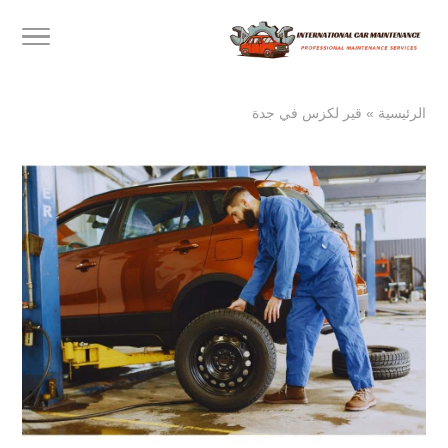
الرئيسية
»
قير لكزس في جدة