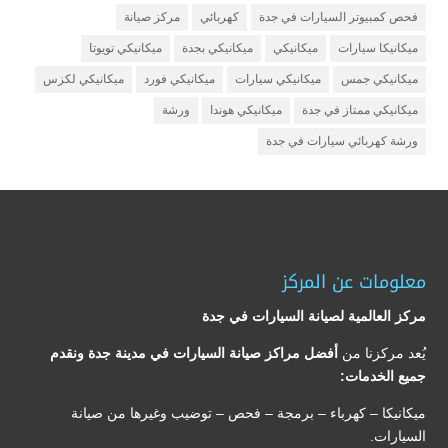
فحص كمبيوتر السيارات في جدة
كهربائي
مركز صيانة
ميكانيكا سيارات
ميكانيكي
ميكانيكي بجدة
ميكانيكي تويوتا
ميكانيكي جمس
ميكانيكي سيارات
ميكانيكي فورد
ميكانيكي لكزس
ميكانيكي ممتاز في جدة
ميكانيكي هوندا
ورشة
ورشة كهربائي سيارات في جدة
معلومات عن المركز
مركز العالمية لصيانة السيارات في جدة
يُعد مركزنا من
أفضل مراكز صيانة السيارات في مدينة جدة ونقدم
جميع الخدمات:
ميكانيكا – كهرباء – برمجة – فحص – توضيب وغيرها من صيانة
السيارات.