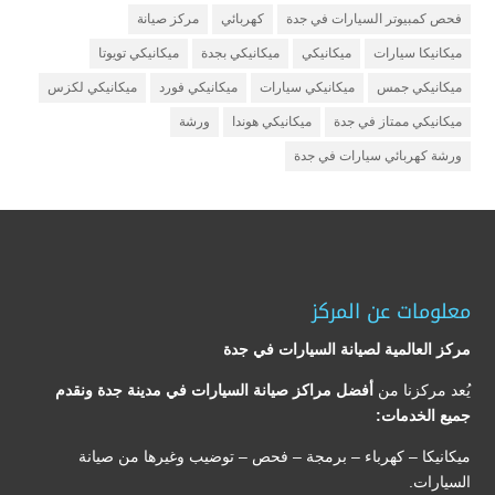
فحص كمبيوتر السيارات في جدة
كهربائي
مركز صيانة
ميكانيكا سيارات
ميكانيكي
ميكانيكي بجدة
ميكانيكي تويوتا
ميكانيكي جمس
ميكانيكي سيارات
ميكانيكي فورد
ميكانيكي لكزس
ميكانيكي ممتاز في جدة
ميكانيكي هوندا
ورشة
ورشة كهربائي سيارات في جدة
معلومات عن المركز
مركز العالمية لصيانة السيارات في جدة
يُعد مركزنا من
أفضل مراكز صيانة السيارات في مدينة جدة ونقدم
جميع الخدمات:
ميكانيكا – كهرباء – برمجة – فحص – توضيب وغيرها من صيانة
السيارات.