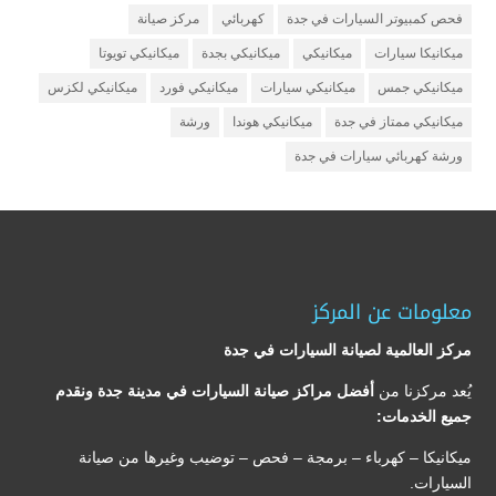
فحص كمبيوتر السيارات في جدة
كهربائي
مركز صيانة
ميكانيكا سيارات
ميكانيكي
ميكانيكي بجدة
ميكانيكي تويوتا
ميكانيكي جمس
ميكانيكي سيارات
ميكانيكي فورد
ميكانيكي لكزس
ميكانيكي ممتاز في جدة
ميكانيكي هوندا
ورشة
ورشة كهربائي سيارات في جدة
معلومات عن المركز
مركز العالمية لصيانة السيارات في جدة
يُعد مركزنا من
أفضل مراكز صيانة السيارات في مدينة جدة ونقدم
جميع الخدمات:
ميكانيكا – كهرباء – برمجة – فحص – توضيب وغيرها من صيانة
السيارات.