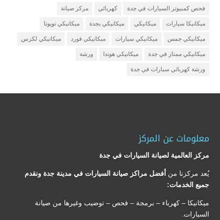
فحص كمبيوتر السيارات في جدة
كهربائي
مركز صيانة
ميكانيكا سيارات
ميكانيكي
ميكانيكي بجدة
ميكانيكي تويوتا
ميكانيكي جمس
ميكانيكي سيارات
ميكانيكي فورد
ميكانيكي لكزس
ميكانيكي ممتاز في جدة
ميكانيكي هوندا
ورشة
ورشة كهربائي سيارات في جدة
معلومات عن المركز
مركز العالمية لصيانة السيارات في جدة
يُعد مركزنا من
أفضل مراكز صيانة السيارات في مدينة جدة ونقدم
جميع الخدمات:
ميكانيكا – كهرباء – برمجة – فحص – توضيب وغيرها من صيانة
السيارات.