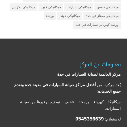
ميكانيكي جمس
ميكانيكي سيارات
ميكانيكي فورد
ميكانيكي لكزس
ميكانيكي ممتاز في جدة
ميكانيكي هوندا
ورشة
ورشة كهربائي سيارات في جدة
معلومات عن المركز
مركز العالمية لصيانة السيارات في جدة
يُعد مركزنا من
أفضل مراكز صيانة السيارات في مدينة جدة ونقدم
جميع الخدمات:
ميكانيكا – كهرباء – برمجة – فحص – توضيب وغيرها من صيانة
السيارات.
0545356639
للاستعلام: