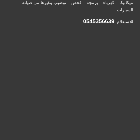
ميكانيكا – كهرباء – برمجة – فحص – توضيب وغيرها من صيانة
السيارات.
0545356639
للاستعلام: