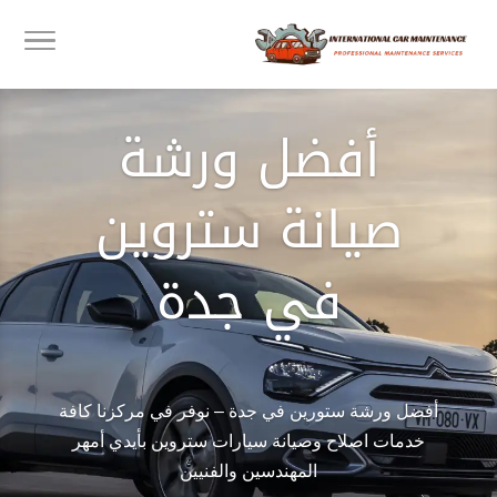
أفضل ورشة
صيانة ستروين
في جدة
أفضل ورشة ستورين في جدة – نوفر في مركزنا كافة
خدمات اصلاح وصيانة سيارات ستروين بأيدي أمهر
المهندسين والفنيين